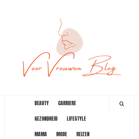
Ga
naar
de
inhoud
ONLINE MAGAZINE VOOR VROUWEN
BEAUTY
CARRIERE
GEZONDHEID
LIFESTYLE
MAMA
MODE
REIZEN