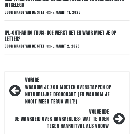
UITGELEGD
DOOR
MANDY VAN DE STEE
MAART 11, 2026
NONE
IPL-ONTHARING THUIS: HOE WERKT HET EN WAAR MOET JE OP
LETTEN?
DOOR
MANDY VAN DE STEE
MAART 2, 2026
NONE
Bericht
VORIGE
navigatie
WAAROM JE ZOU MOETEN OVERSTAPPEN OP
NATUURLIJKE DEODORANT (EN WAAROM JE
NOOIT MEER TERUG WILT!)
VOLGENDE
DE WAARHEID OVER HAARVERLIES: WAT TE DOEN
TEGEN HAARUITVAL ALS VROUW