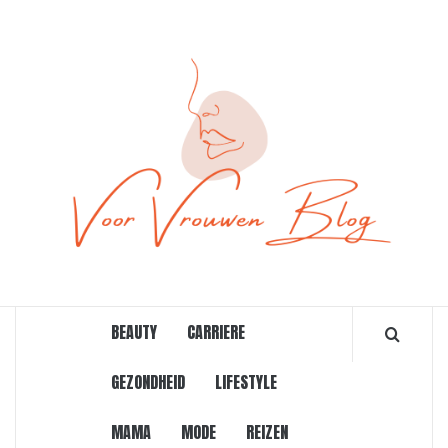
Ga
naar
de
inhoud
ONLINE MAGAZINE VOOR VROUWEN
BEAUTY
CARRIERE
GEZONDHEID
LIFESTYLE
MAMA
MODE
REIZEN