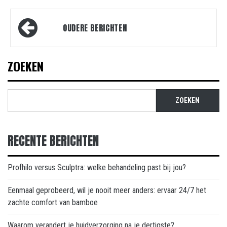
Berichtnavigatie
OUDERE BERICHTEN
ZOEKEN
ZOEKEN
RECENTE BERICHTEN
Profhilo versus Sculptra: welke behandeling past bij jou?
Eenmaal geprobeerd, wil je nooit meer anders: ervaar 24/7 het
zachte comfort van bamboe
Waarom verandert je huidverzorging na je dertigste?