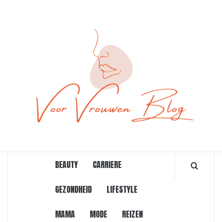
Ga
naar
de
inhoud
ONLINE MAGAZINE VOOR VROUWEN
BEAUTY
CARRIERE
GEZONDHEID
LIFESTYLE
MAMA
MODE
REIZEN