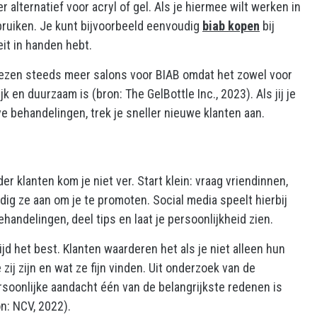
alternatief voor acryl of gel. Als je hiermee wilt werken in
bruiken. Je kunt bijvoorbeeld eenvoudig
biab kopen
bij
eit in handen hebt.
kiezen steeds meer salons voor BIAB omdat het zowel voor
k en duurzaam is (bron: The GelBottle Inc., 2023). Als jij je
ve behandelingen, trek je sneller nieuwe klanten aan.
r klanten kom je niet ver. Start klein: vraag vriendinnen,
ig ze aan om je te promoten. Social media speelt hierbij
ehandelingen, deel tips en laat je persoonlijkheid zien.
 het best. Klanten waarderen het als je niet alleen hun
zij zijn en wat ze fijn vinden. Uit onderzoek van de
rsoonlijke aandacht één van de belangrijkste redenen is
n: NCV, 2022).