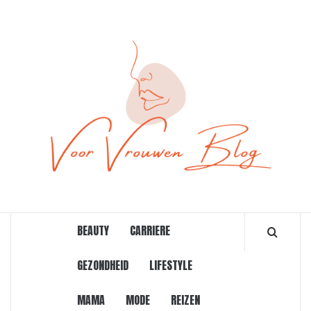
Ga
naar
de
inhoud
ONLINE MAGAZINE VOOR VROUWEN
BEAUTY
CARRIERE
GEZONDHEID
LIFESTYLE
MAMA
MODE
REIZEN