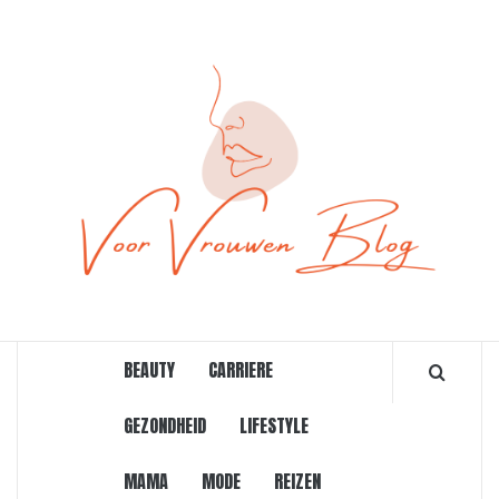
Ga
naar
de
inhoud
ONLINE MAGAZINE VOOR VROUWEN
BEAUTY
CARRIERE
GEZONDHEID
LIFESTYLE
MAMA
MODE
REIZEN