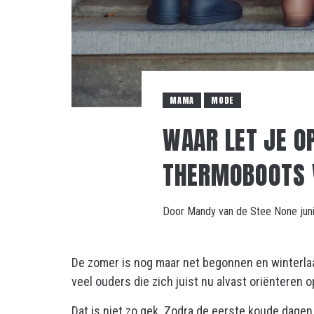
MAMA
MODE
WAAR LET JE O
THERMOBOOTS 
Door
Mandy van de Stee
None
jun
De zomer is nog maar net begonnen en winterlaa
veel ouders die zich juist nu alvast oriënteren
Dat is niet zo gek. Zodra de eerste koude dagen