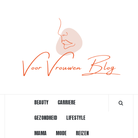
Ga
naar
de
inhoud
ONLINE MAGAZINE VOOR VROUWEN
BEAUTY
CARRIERE
GEZONDHEID
LIFESTYLE
MAMA
MODE
REIZEN