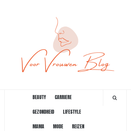
Ga
naar
de
inhoud
ONLINE MAGAZINE VOOR VROUWEN
BEAUTY
CARRIERE
GEZONDHEID
LIFESTYLE
MAMA
MODE
REIZEN