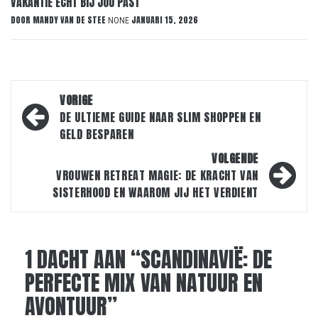
VAKANTIE ÉCHT BIJ JOU PAST
DOOR
MANDY VAN DE STEE
JANUARI 15, 2026
NONE
Bericht
VORIGE
navigatie
DE ULTIEME GUIDE NAAR SLIM SHOPPEN EN
GELD BESPAREN
VOLGENDE
VROUWEN RETREAT MAGIE: DE KRACHT VAN
SISTERHOOD EN WAAROM JIJ HET VERDIENT
1 DACHT AAN “
SCANDINAVIË: DE
PERFECTE MIX VAN NATUUR EN
AVONTUUR
”