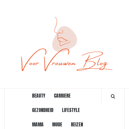
Ga
naar
de
inhoud
ONLINE MAGAZINE VOOR VROUWEN
BEAUTY
CARRIERE
GEZONDHEID
LIFESTYLE
MAMA
MODE
REIZEN