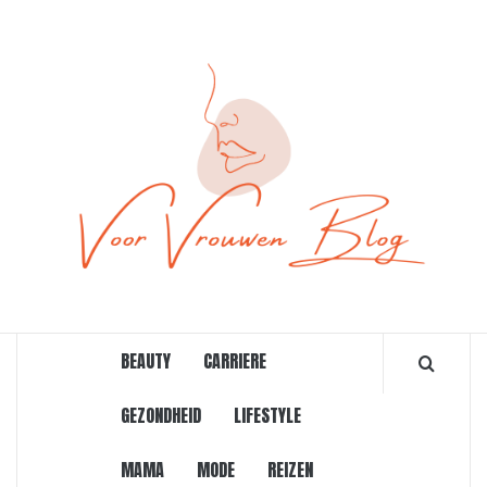
Ga
naar
de
inhoud
ONLINE MAGAZINE VOOR VROUWEN
BEAUTY
CARRIERE
GEZONDHEID
LIFESTYLE
MAMA
MODE
REIZEN