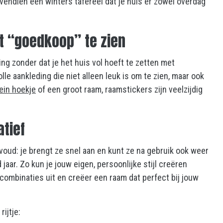
endien een winters tafereel dat je huis er zowel overdag
t “goedkoop” te zien
ng zonder dat je het huis vol hoeft te zetten met
le aankleding die niet alleen leuk is om te zien, maar ook
lein hoekje
of een groot raam, raamstickers zijn veelzijdig
atief
oud: je brengt ze snel aan en kunt ze na gebruik ook weer
aar. Zo kun je jouw eigen, persoonlijke stijl creëren
combinaties uit en creëer een raam dat perfect bij jouw
ijtje: