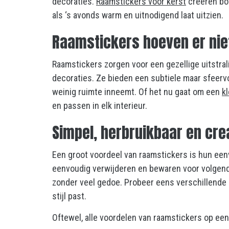
decoraties.
Raamstickers voor kerst
creëren bov
als ‘s avonds warm en uitnodigend laat uitzien.
Raamstickers hoeven er nie
Raamstickers zorgen voor een gezellige uitstrali
decoraties. Ze bieden een subtiele maar sfeervol
weinig ruimte inneemt. Of het nu gaat om een
k
en passen in elk interieur.
Simpel, herbruikbaar en cre
Een groot voordeel van raamstickers is hun eenv
eenvoudig verwijderen en bewaren voor volgend j
zonder veel gedoe. Probeer eens verschillende 
stijl past.
Oftewel, alle voordelen van raamstickers op een r