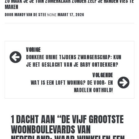
ZO MAAK JE JE TUIN ZOMERKLAAR ZONDER ZELF JE HANDEN VIES TE
MAKEN
DOOR
MANDY VAN DE STEE
MAART 17, 2026
NONE
Bericht
VORIGE
navigatie
DONKERE URINE TIJDENS ZWANGERSCHAP: KUN
JE HET GESLACHT VAN JE BABY ONTDEKKEN?
VOLGENDE
WAT IS EEN LOFT WONING? DE VOOR- EN
NADELEN ONTHULD!
1 DACHT AAN “
DE VIJF GROOTSTE
WOONBOULEVARDS VAN