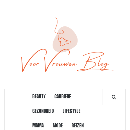
Ga
naar
de
inhoud
ONLINE MAGAZINE VOOR VROUWEN
BEAUTY
CARRIERE
GEZONDHEID
LIFESTYLE
MAMA
MODE
REIZEN