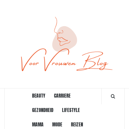
Ga
naar
de
inhoud
ONLINE MAGAZINE VOOR VROUWEN
BEAUTY
CARRIERE
GEZONDHEID
LIFESTYLE
MAMA
MODE
REIZEN