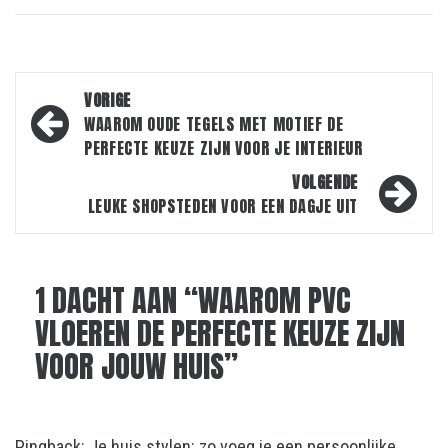
Bericht
VORIGE
navigatie
WAAROM OUDE TEGELS MET MOTIEF DE
PERFECTE KEUZE ZIJN VOOR JE INTERIEUR
VOLGENDE
LEUKE SHOPSTEDEN VOOR EEN DAGJE UIT
1 DACHT AAN “
WAAROM PVC
VLOEREN DE PERFECTE KEUZE ZIJN
VOOR JOUW HUIS
”
Pingback:
Je huis stylen: zo voeg je een persoonlijke