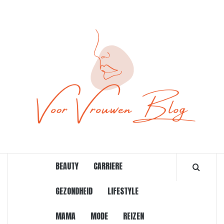
Ga
naar
de
inhoud
ONLINE MAGAZINE VOOR VROUWEN
BEAUTY
CARRIERE
GEZONDHEID
LIFESTYLE
MAMA
MODE
REIZEN