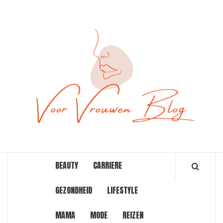
Ga
naar
de
inhoud
ONLINE MAGAZINE VOOR VROUWEN
BEAUTY
CARRIERE
GEZONDHEID
LIFESTYLE
MAMA
MODE
REIZEN