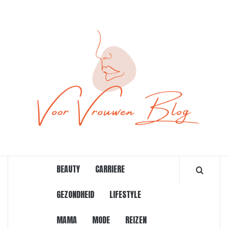
Ga
naar
de
inhoud
ONLINE MAGAZINE VOOR VROUWEN
BEAUTY
CARRIERE
GEZONDHEID
LIFESTYLE
MAMA
MODE
REIZEN