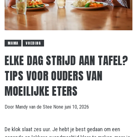
MAMA
VOEDING
ELKE DAG STRIJD AAN TAFEL?
TIPS VOOR OUDERS VAN
MOEILIJKE ETERS
Door
Mandy van de Stee
None
juni 10, 2026
De klok slaat zes uur. Je hebt je best gedaan om een