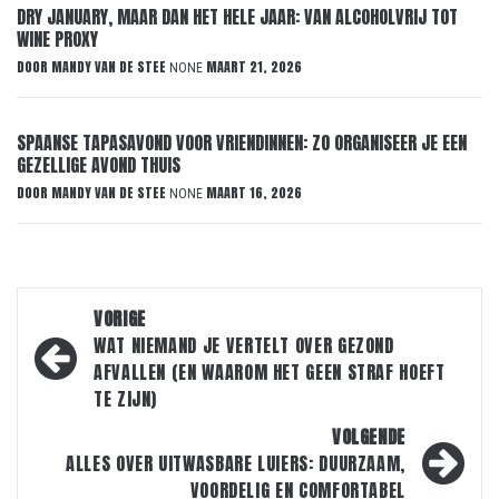
DRY JANUARY, MAAR DAN HET HELE JAAR: VAN ALCOHOLVRIJ TOT
WINE PROXY
DOOR
MANDY VAN DE STEE
MAART 21, 2026
NONE
SPAANSE TAPASAVOND VOOR VRIENDINNEN: ZO ORGANISEER JE EEN
GEZELLIGE AVOND THUIS
DOOR
MANDY VAN DE STEE
MAART 16, 2026
NONE
Bericht
VORIGE
navigatie
WAT NIEMAND JE VERTELT OVER GEZOND
AFVALLEN (EN WAAROM HET GEEN STRAF HOEFT
TE ZIJN)
VOLGENDE
ALLES OVER UITWASBARE LUIERS: DUURZAAM,
VOORDELIG EN COMFORTABEL