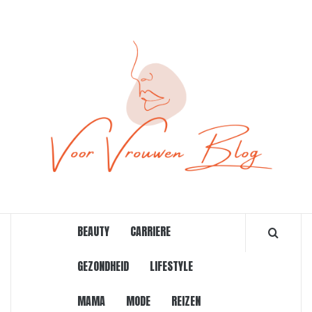
Ga
naar
de
inhoud
ONLINE MAGAZINE VOOR VROUWEN
BEAUTY
CARRIERE
GEZONDHEID
LIFESTYLE
MAMA
MODE
REIZEN