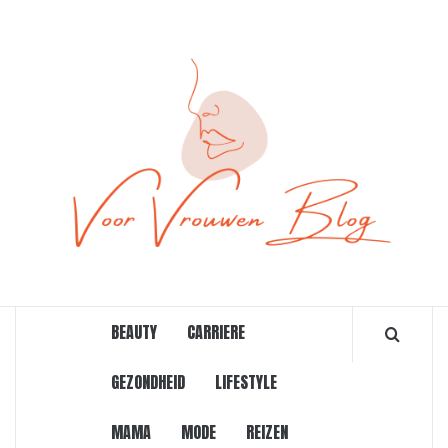
Ga
naar
de
inhoud
ONLINE MAGAZINE VOOR VROUWEN
BEAUTY
CARRIERE
GEZONDHEID
LIFESTYLE
MAMA
MODE
REIZEN