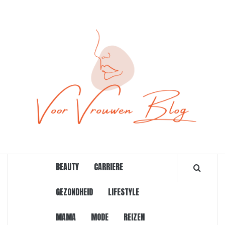
Ga
naar
de
inhoud
ONLINE MAGAZINE VOOR VROUWEN
BEAUTY
CARRIERE
GEZONDHEID
LIFESTYLE
MAMA
MODE
REIZEN