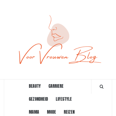
Ga
naar
de
inhoud
ONLINE MAGAZINE VOOR VROUWEN
BEAUTY
CARRIERE
GEZONDHEID
LIFESTYLE
MAMA
MODE
REIZEN