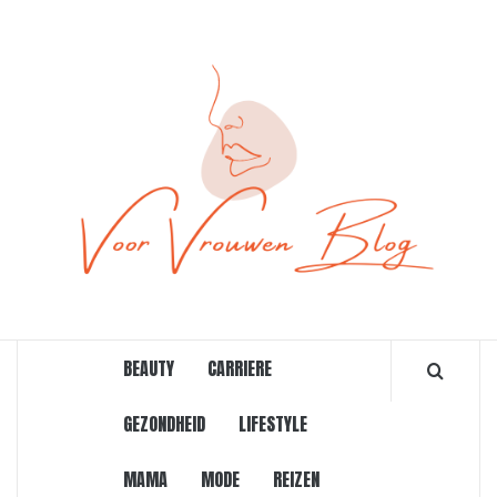
Ga
naar
de
inhoud
ONLINE MAGAZINE VOOR VROUWEN
BEAUTY
CARRIERE
GEZONDHEID
LIFESTYLE
MAMA
MODE
REIZEN