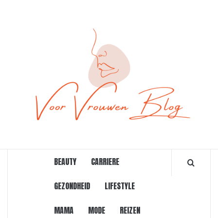
Ga
naar
de
inhoud
ONLINE MAGAZINE VOOR VROUWEN
BEAUTY
CARRIERE
GEZONDHEID
LIFESTYLE
MAMA
MODE
REIZEN