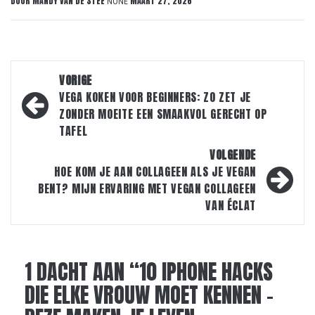
DOOR
MANDY VAN DE STEE
MAART 27, 2026
NONE
Bericht
VORIGE
navigatie
VEGA KOKEN VOOR BEGINNERS: ZO ZET JE
ZONDER MOEITE EEN SMAAKVOL GERECHT OP
TAFEL
VOLGENDE
HOE KOM JE AAN COLLAGEEN ALS JE VEGAN
BENT? MIJN ERVARING MET VEGAN COLLAGEEN
VAN ÉCLAT
1 DACHT AAN “
10 IPHONE HACKS
DIE ELKE VROUW MOET KENNEN –