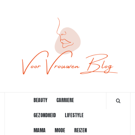
Ga
naar
de
inhoud
ONLINE MAGAZINE VOOR VROUWEN
BEAUTY
CARRIERE
GEZONDHEID
LIFESTYLE
MAMA
MODE
REIZEN