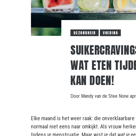
GEZONDHEID
VOEDING
SUIKERCRAVINGS
WAT ETEN TIJD
KAN DOEN!
Door
Mandy van de Stee
None
apr
Elke maand is het weer raak: die onverklaarbare t
normaal niet eens naar omkijkt. Als vrouw herken
tijdens je menstruatie. Maar wist je dat
wat je ee