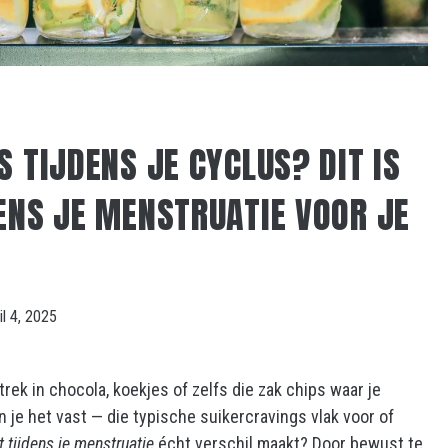
 TIJDENS JE CYCLUS? DIT IS
ENS JE MENSTRUATIE VOOR JE
il 4, 2025
rek in chocola, koekjes of zelfs die zak chips waar je
 je het vast — die typische suikercravings vlak voor of
t tijdens je menstruatie
écht verschil maakt? Door bewust te