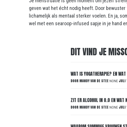
Je menstruatie is geen moment om jezelf stren
geven wat het écht nodig heeft. Door bewuster
lichamelijk als mentaal sterker voelen. En ja, s
wel met een searoop-infused sapje in je hand en
DIT VIND JE MISS
WAT IS YOGATHERAPIE? EN WAT 
DOOR
MANDY VAN DE STEE
JULI 
NONE
ZIT ER ALCOHOL IN 0.0 EN WAT
DOOR
MANDY VAN DE STEE
JULI 
NONE
WAAROM SOMMIGE VROUWEN STE