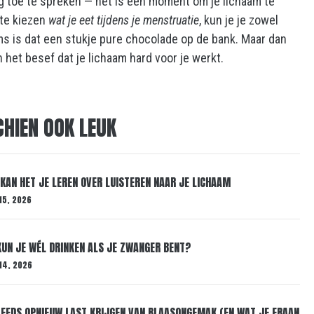
g toe te spreken — het is een moment om je lichaam te
 te kiezen
wat je eet tijdens je menstruatie
, kun je je zowel
oms is dat een stukje pure chocolade op de bank. Maar dan
 het besef dat je lichaam hard voor je werkt.
CHIEN OOK LEUK
KAN HET JE LEREN OVER LUISTEREN NAAR JE LICHAAM
15, 2026
 KUN JE WÉL DRINKEN ALS JE ZWANGER BENT?
14, 2026
EDS OPNIEUW LAST KRIJGEN VAN BLAASONGEMAK (EN WAT JE ERAAN