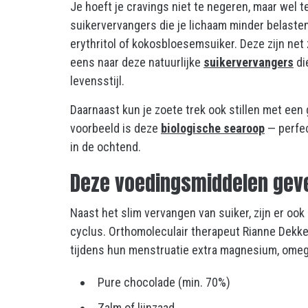
Je hoeft je cravings niet te negeren, maar wel t
suikervervangers die je lichaam minder belasten
erythritol of kokosbloesemsuiker. Deze zijn net 
eens naar deze natuurlijke
suikervervangers
di
levensstijl.
Daarnaast kun je zoete trek ook stillen met ee
voorbeeld is deze
biologische searoop
— perfec
in de ochtend.
Deze voedingsmiddelen geve
Naast het slim vervangen van suiker, zijn er oo
cyclus. Orthomoleculair therapeut Rianne Dekke
tijdens hun menstruatie extra magnesium, omega
Pure chocolade (min. 70%)
Zalm of lijnzaad