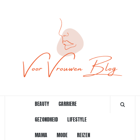
Ga
naar
de
inhoud
ONLINE MAGAZINE VOOR VROUWEN
BEAUTY
CARRIERE
GEZONDHEID
LIFESTYLE
MAMA
MODE
REIZEN