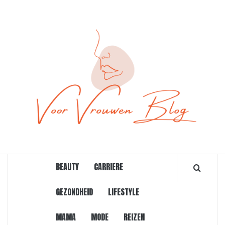
Ga
naar
de
inhoud
ONLINE MAGAZINE VOOR VROUWEN
BEAUTY
CARRIERE
GEZONDHEID
LIFESTYLE
MAMA
MODE
REIZEN