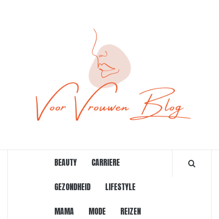
Ga
naar
de
inhoud
ONLINE MAGAZINE VOOR VROUWEN
BEAUTY
CARRIERE
GEZONDHEID
LIFESTYLE
MAMA
MODE
REIZEN