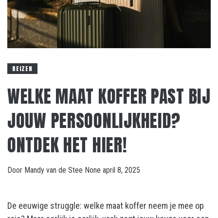
REIZEN
WELKE MAAT KOFFER PAST BIJ
JOUW PERSOONLIJKHEID?
ONTDEK HET HIER!
Door
Mandy van de Stee
None
april 8, 2025
De eeuwige struggle: welke maat koffer neem je mee op