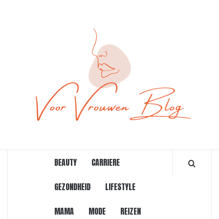
Ga
naar
de
inhoud
ONLINE MAGAZINE VOOR VROUWEN
BEAUTY
CARRIERE
GEZONDHEID
LIFESTYLE
MAMA
MODE
REIZEN