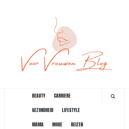
Ga
naar
de
inhoud
ONLINE MAGAZINE VOOR VROUWEN
BEAUTY
CARRIERE
GEZONDHEID
LIFESTYLE
MAMA
MODE
REIZEN