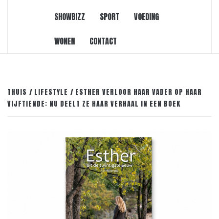
SHOWBIZZ
SPORT
VOEDING
WONEN
CONTACT
THUIS
LIFESTYLE
ESTHER VERLOOR HAAR VADER OP HAAR
VIJFTIENDE: NU DEELT ZE HAAR VERHAAL IN EEN BOEK