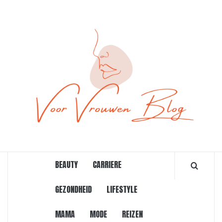
Ga
naar
de
inhoud
ONLINE MAGAZINE VOOR VROUWEN
BEAUTY
CARRIERE
GEZONDHEID
LIFESTYLE
MAMA
MODE
REIZEN