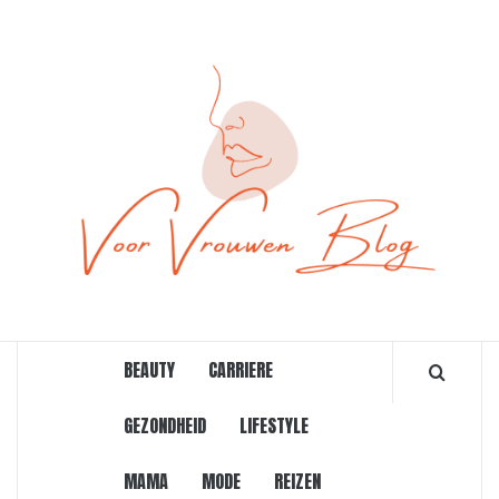
Ga
naar
de
inhoud
ONLINE MAGAZINE VOOR VROUWEN
BEAUTY
CARRIERE
GEZONDHEID
LIFESTYLE
MAMA
MODE
REIZEN