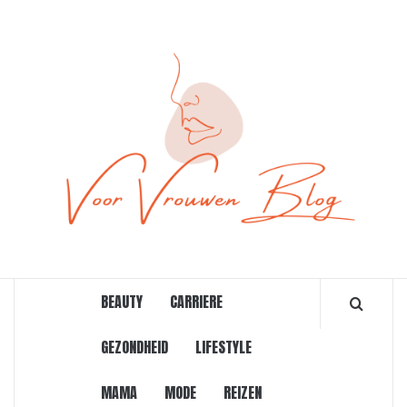
Ga
naar
de
inhoud
ONLINE MAGAZINE VOOR VROUWEN
BEAUTY
CARRIERE
GEZONDHEID
LIFESTYLE
MAMA
MODE
REIZEN