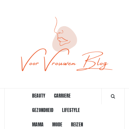
Ga
naar
de
inhoud
ONLINE MAGAZINE VOOR VROUWEN
BEAUTY
CARRIERE
GEZONDHEID
LIFESTYLE
MAMA
MODE
REIZEN