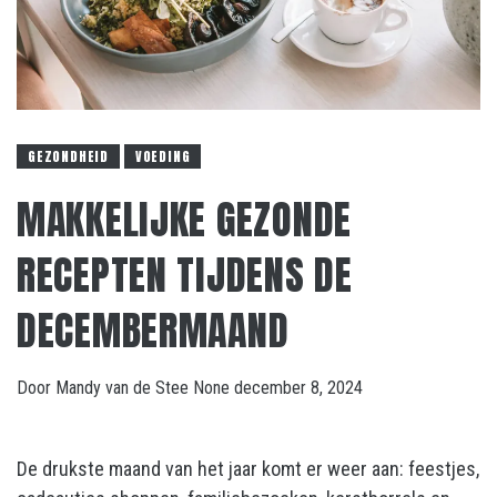
GEZONDHEID
VOEDING
MAKKELIJKE GEZONDE
RECEPTEN TIJDENS DE
DECEMBERMAAND
Door
Mandy van de Stee
None
december 8, 2024
De drukste maand van het jaar komt er weer aan: feestjes,