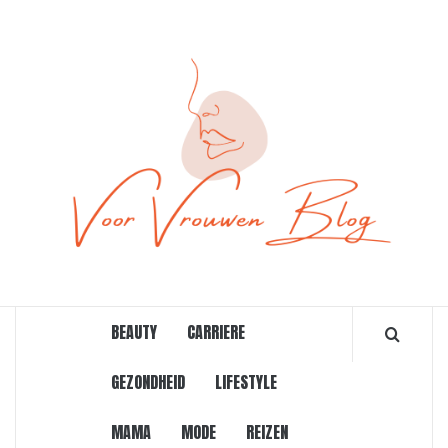
Ga
naar
de
inhoud
ONLINE MAGAZINE VOOR VROUWEN
BEAUTY
CARRIERE
GEZONDHEID
LIFESTYLE
MAMA
MODE
REIZEN