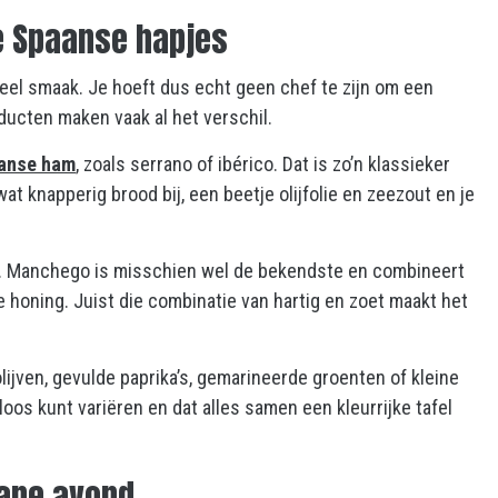
ne Spaanse hapjes
eel smaak. Je hoeft dus echt geen chef te zijn om een
ducten maken vaak al het verschil.
anse ham
, zoals serrano of ibérico. Dat is zo’n klassieker
 wat knapperig brood bij, een beetje olijfolie en zeezout en je
n. Manchego is misschien wel de bekendste en combineert
e honing. Juist die combinatie van hartig en zoet maakt het
olijven, gevulde paprika’s, gemarineerde groenten of kleine
eloos kunt variëren en dat alles samen een kleurrijke tafel
tane avond