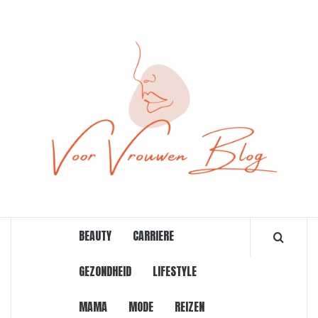
Ga
naar
de
inhoud
ONLINE MAGAZINE VOOR VROUWEN
BEAUTY
CARRIERE
GEZONDHEID
LIFESTYLE
MAMA
MODE
REIZEN