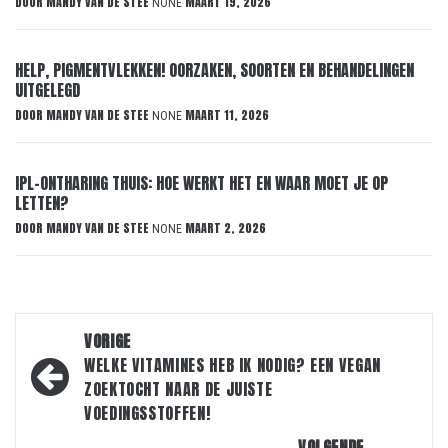
DOOR
MANDY VAN DE STEE
MAART 19, 2026
NONE
HELP, PIGMENTVLEKKEN! OORZAKEN, SOORTEN EN BEHANDELINGEN
UITGELEGD
DOOR
MANDY VAN DE STEE
MAART 11, 2026
NONE
IPL-ONTHARING THUIS: HOE WERKT HET EN WAAR MOET JE OP
LETTEN?
DOOR
MANDY VAN DE STEE
MAART 2, 2026
NONE
Bericht
VORIGE
navigatie
WELKE VITAMINES HEB IK NODIG? EEN VEGAN
ZOEKTOCHT NAAR DE JUISTE
VOEDINGSSTOFFEN!
VOLGENDE