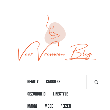
Ga
naar
de
inhoud
ONLINE MAGAZINE VOOR VROUWEN
BEAUTY
CARRIERE
GEZONDHEID
LIFESTYLE
MAMA
MODE
REIZEN