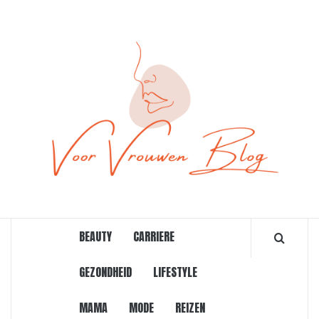
Ga
naar
de
inhoud
ONLINE MAGAZINE VOOR VROUWEN
BEAUTY
CARRIERE
GEZONDHEID
LIFESTYLE
MAMA
MODE
REIZEN