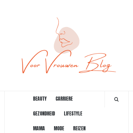
Ga
naar
de
inhoud
ONLINE MAGAZINE VOOR VROUWEN
BEAUTY
CARRIERE
GEZONDHEID
LIFESTYLE
MAMA
MODE
REIZEN