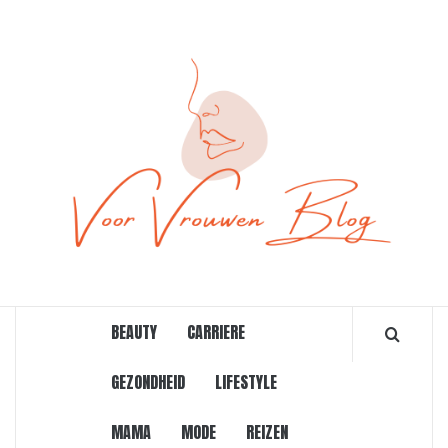
Ga
naar
de
inhoud
ONLINE MAGAZINE VOOR VROUWEN
BEAUTY
CARRIERE
GEZONDHEID
LIFESTYLE
MAMA
MODE
REIZEN