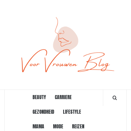
Ga
naar
de
inhoud
ONLINE MAGAZINE VOOR VROUWEN
BEAUTY
CARRIERE
GEZONDHEID
LIFESTYLE
MAMA
MODE
REIZEN