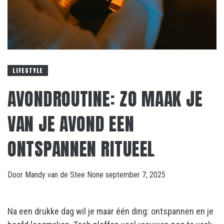
LIFESTYLE
AVONDROUTINE: ZO MAAK JE
VAN JE AVOND EEN
ONTSPANNEN RITUEEL
Door
Mandy van de Stee
None
september 7, 2025
Na een drukke dag wil je maar één ding: ontspannen en je