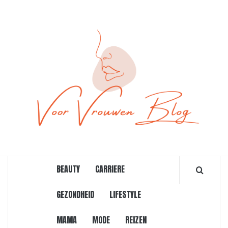
Ga
naar
de
inhoud
ONLINE MAGAZINE VOOR VROUWEN
BEAUTY
CARRIERE
GEZONDHEID
LIFESTYLE
MAMA
MODE
REIZEN