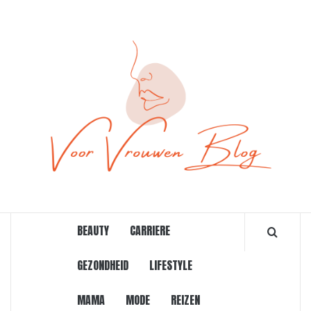
Ga
naar
de
inhoud
ONLINE MAGAZINE VOOR VROUWEN
BEAUTY
CARRIERE
GEZONDHEID
LIFESTYLE
MAMA
MODE
REIZEN