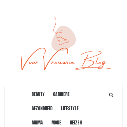
Ga
naar
de
inhoud
ONLINE MAGAZINE VOOR VROUWEN
BEAUTY
CARRIERE
GEZONDHEID
LIFESTYLE
MAMA
MODE
REIZEN