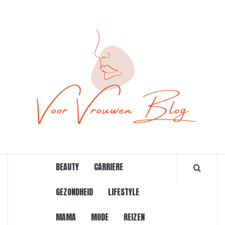
Ga
naar
de
inhoud
ONLINE MAGAZINE VOOR VROUWEN
BEAUTY
CARRIERE
GEZONDHEID
LIFESTYLE
MAMA
MODE
REIZEN