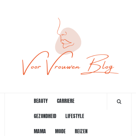
Ga
naar
de
inhoud
ONLINE MAGAZINE VOOR VROUWEN
BEAUTY
CARRIERE
GEZONDHEID
LIFESTYLE
MAMA
MODE
REIZEN